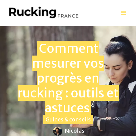
Aller
au
contenu
Comment
mesurer vos
progrès en
rucking : outils et
astuces
Guides & conseils
Nicolas