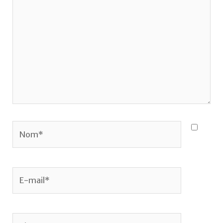
ici…
Nom*
E-
mail*
Site