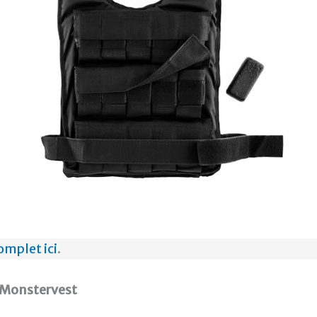
omplet ici
.
s Monstervest