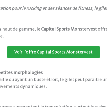
ation pour le rucking et des séances de fitness, le gi
es haut de gamme, le
Capital Sports Monstervest
offr
e.
Voir l’offre Capital Sports Monstervest
 petites morphologies
ille ou ayant un buste étroit, le gilet peut paraître u
mouvements dynamiques.
urrage augmentent la transpiration, surtout lors des