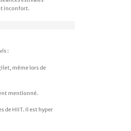
t inconfort.
is :
gilet, même lors de
uvent mentionné.
de HIIT. Il est hyper