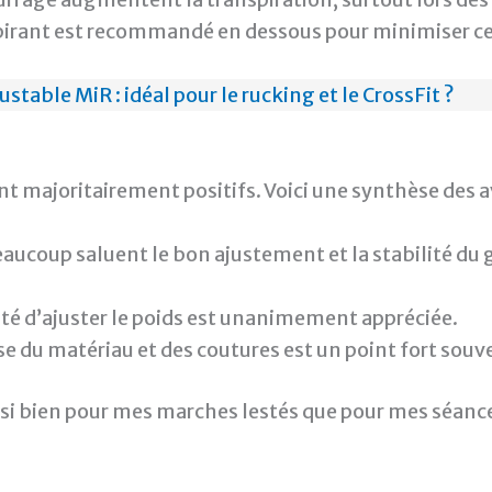
irant est recommandé en dessous pour minimiser ce
justable MiR : idéal pour le rucking et le CrossFit ?
nt majoritairement positifs. Voici une synthèse des av
eaucoup saluent le bon ajustement et la stabilité du 
lité d’ajuster le poids est unanimement appréciée.
se du matériau et des coutures est un point fort so
 bien pour mes marches lestés que pour mes séances 