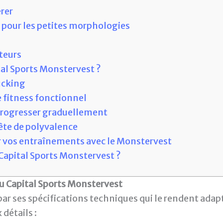
érer
é pour les petites morphologies
ateurs
ital Sports Monstervest ?
ucking
e fitness fonctionnel
 progresser graduellement
uête de polyvalence
r vos entraînements avec le Monstervest
e Capital Sports Monstervest ?
u Capital Sports Monstervest
r ses spécifications techniques qui le rendent adapt
 détails :